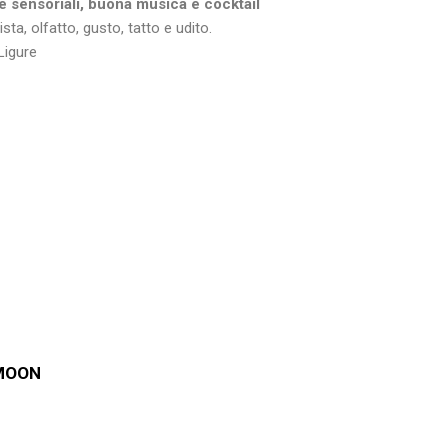
ze sensoriali, buona musica e cocktail
sta, olfatto, gusto, tatto e udito.
Ligure
 MOON