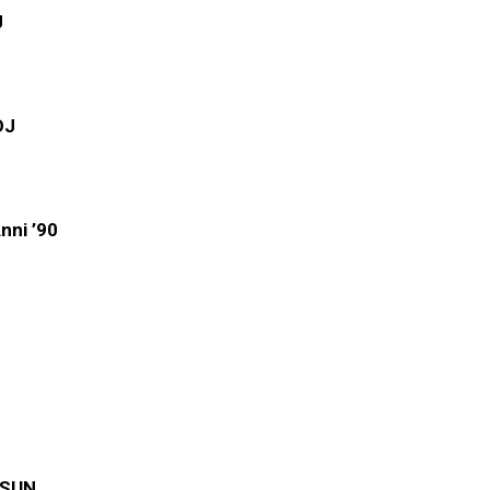
J
DJ
nni ’90
 SUN