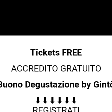
Tickets FREE
ACCREDITO GRATUITO
Buono Degustazione by Gint
⬇⬇⬇⬇⬇⬇
REGISTRATI