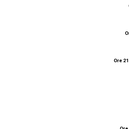
O
Ore
21
Ore