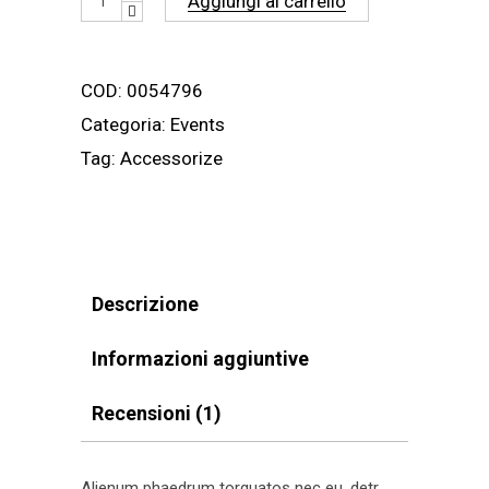
Aggiungi al carrello
Shirt
quantity
COD:
0054796
Categoria:
Events
Tag:
Accessorize
Descrizione
Informazioni aggiuntive
Recensioni (1)
Alienum phaedrum torquatos nec eu, detr