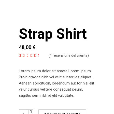
Strap Shirt
48,00
€
(
1
recensione del cliente)
Valutato
1
4.00
su 5
su base di
recensioni
Lorem ipsum dolor sit amete Lorem Ipsum.
Proin gravida nibh vel velit auctor les aliquet.
Aenean sollicitudin, loreendum auctor nisi elit
velur cursus velitere consequat ipsum,
sagittis sem nibh id elit vulputate.
Strap