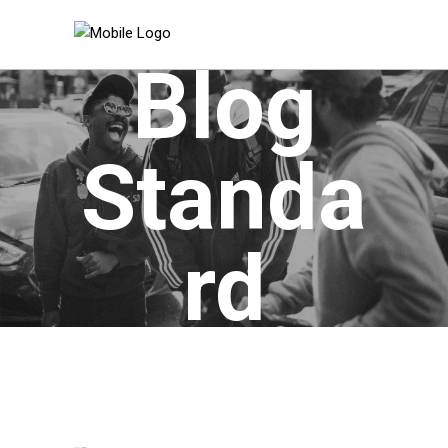
Blog
Standa
rd